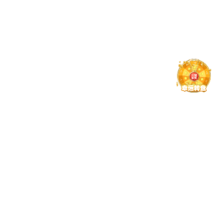
杰斯-亚历山大等都积极为他拉开空间，并提供必要的
掩护。这种良好的团队合作，让亚历山大在场上能够
更轻松地找到自己的节奏，并有效提高了全队的进攻
效率。
此外，对于对手而言，他们很难针对性防守，因为雷
霆队还有其他多名具备威胁性的攻击手。当所有人都
能参与到进攻之中时，自然减轻了对亚历山大的防守
压力，使他的表现更加出色。因此，可以说良好的战
术体系加上团队合作成就了今日惊艳表现中的重要部
分。
3、整体球队实力提升
随着亚历山大的加入，雷霆整体实力有了显著提升。
他不仅仅是一个优秀的单打选手，更是一位能够带动