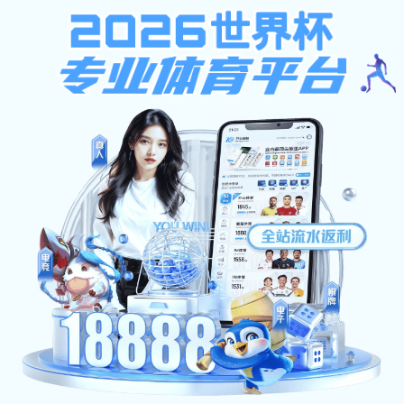
注册入口
全天更新 ·
明升官网平台
赛事实时同步
无论您身在何处，
明升官网平台APP
为您带来高
速、高清、稳定的观赛体验。
下载客户端
网页端访问